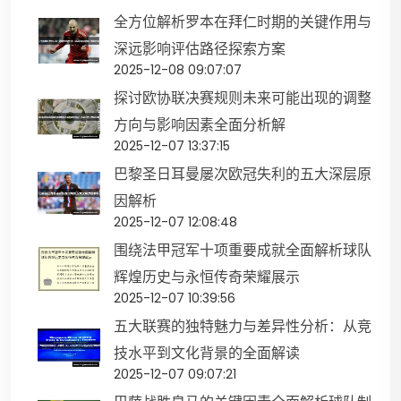
全方位解析罗本在拜仁时期的关键作用与
深远影响评估路径探索方案
2025-12-08 09:07:07
探讨欧协联决赛规则未来可能出现的调整
方向与影响因素全面分析解
2025-12-07 13:37:15
巴黎圣日耳曼屡次欧冠失利的五大深层原
因解析
2025-12-07 12:08:48
围绕法甲冠军十项重要成就全面解析球队
辉煌历史与永恒传奇荣耀展示
2025-12-07 10:39:56
五大联赛的独特魅力与差异性分析：从竞
技水平到文化背景的全面解读
2025-12-07 09:07:21