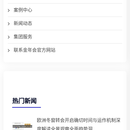
案例中心
新闻动态
集团服务
联系金年会官方网站
热门新闻
欧洲冬窗转会开启确切时间与运作机制深
度解读全景观察全面趋势洞