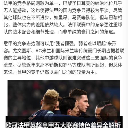
法甲的竞争格局则较为单一，巴黎圣日耳曼的统治地位几乎
无人能撼动，这也使得法甲的国内竞争显得较为平淡。尽管
其他球队也在不断进步，如里昂、马赛等队伍，但与巴黎相
比，整体实力的差距依然较大。法甲联赛中的竞争更注重球
队的战术配合和细节处理，而非单纯的豪门之间的角逐。
意甲的竞争态势则可以用“强者恒强，弱者难以崛起”来形
容。尤文图斯、AC米兰和国际米兰等传统豪门长期占据着联
赛的主导地位，其他中游球队则很难突破这三支强队的竞争
壁垒。尽管近年来那不勒斯和罗马等球队有所崛起，但总体
来说，意甲的竞争仍然以豪门之间的较量为主。