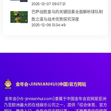
2025-12-07 09:07:21
巴萨战胜皇马的关键因素全面解析球队制
胜之道与战术优势探究深度
2025-12-06 13:34:49
金年会(h5-jinnianhui.com)隶属于中国金年会官网是亚洲
乃至欧洲最大的在线娱乐公司之一，提供「综合体育、官方