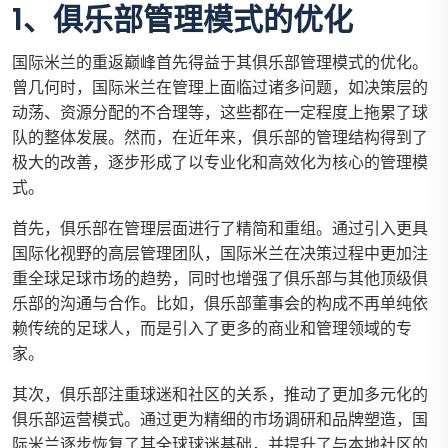
1、俱乐部管理模式的优化
国际米兰的重返巅峰首先得益于其俱乐部管理模式的优化。
曾几何时，国际米兰在管理上面临过诸多问题，如决策层的
动荡、资源分配的不合理等，这些都在一定程度上拖累了球
队的整体发展。然而，在近年来，俱乐部的管理结构得到了
极大的改善，逐步形成了以专业化和高效化为核心的管理模
式。
首先，俱乐部在管理层面进行了精简和重组。通过引入更具
国际化视野的高层管理团队，国际米兰在决策过程中更加注
重全球足球市场的趋势，同时也增强了俱乐部与其他顶级俱
乐部的沟通与合作。比如，俱乐部董事会的构成不再单纯依
赖传统的足球人，而是引入了更多的商业和管理领域的专
家。
其次，俱乐部注重球迷和社区的关系，推动了更加多元化的
俱乐部运营模式。通过更为精细的市场调研和品牌塑造，国
际米兰逐步恢复了其全球球迷基础，并提升了与本地社区的