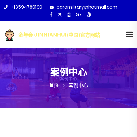
+13594780190
paramilitary@hotmail.com
案例中心
首页
案例中心